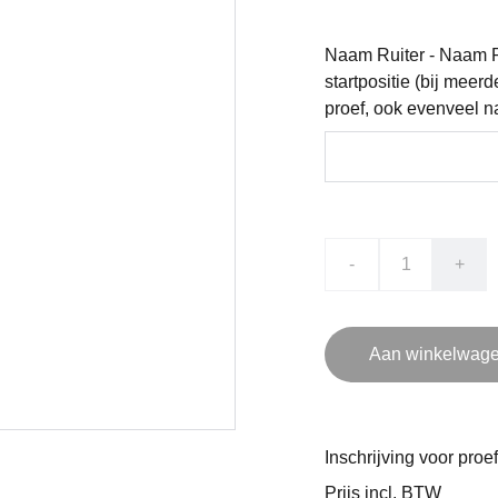
Naam Ruiter - Naam P
startpositie (bij mee
proef, ook evenveel n
-
+
Aan winkelwage
Inschrijving voor proe
Prijs incl. BTW